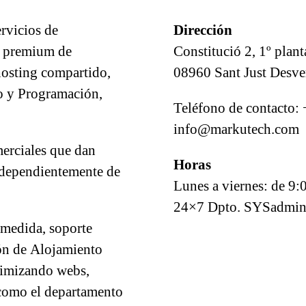
rvicios de
Dirección
ón premium de
Constitució 2, 1º plant
osting compartido,
08960 Sant Just Desve
o y Programación,
Teléfono de contacto:
info@markutech.com
erciales que dan
Horas
independientemente de
Lunes a viernes: de 9:
24×7 Dpto. SYSadmin
 medida, soporte
ión de Alojamiento
timizando webs,
como el departamento