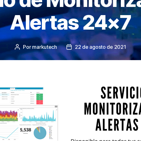
Alertas 24×7
Por
markutech
22 de agosto de 2021
Autor
Fecha
de
de
la
la
entrada
entrada