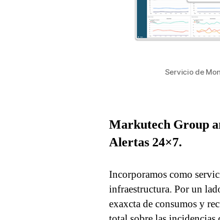
Servicio de Moni
Markutech Group aña
Alertas 24×7.
Incorporamos como servici
infraestructura. Por un lad
exaxcta de consumos y recu
total sobre las incidencias