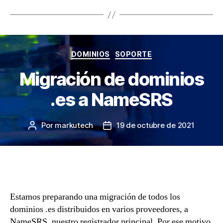
Categorías
DOMINIOS
SOPORTE
Migración de dominios
.es a NameSRS
Por
markutech
19 de octubre de 2021
Autor
Fecha
de
de
la
la
entrada
entrada
Estamos preparando una migración de todos los
dominios .es distribuidos en varios proveedores, a
NameSRS
, nuestro registrador principal. Por ese motivo