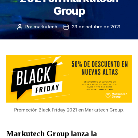
Group
Por
markutech
23 de octubre de 2021
Autor
Fecha
de
de
la
la
entrada
entrada
Promoción Black Friday 2021 en Markutech Group.
Markutech Group lanza la