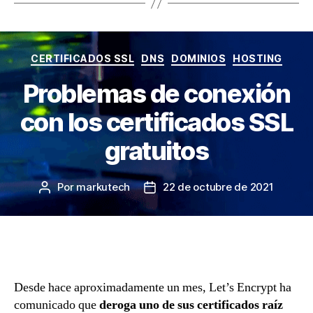
Categorías
CERTIFICADOS SSL
DNS
DOMINIOS
HOSTING
Problemas de conexión
con los certificados SSL
gratuitos
Por
markutech
22 de octubre de 2021
Autor
Fecha
de
de
la
la
entrada
entrada
Desde hace aproximadamente un mes, Let’s Encrypt ha
comunicado que
deroga uno de sus certificados raíz