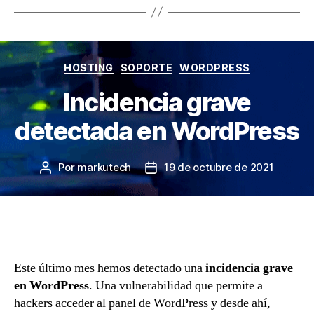
Categorías
HOSTING
SOPORTE
WORDPRESS
Incidencia grave
detectada en WordPress
Por
markutech
19 de octubre de 2021
Autor
Fecha
de
de
la
la
entrada
entrada
Este último mes hemos detectado una
incidencia grave
en WordPress
. Una vulnerabilidad que permite a
hackers acceder al panel de WordPress y desde ahí,