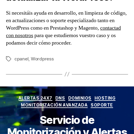
Si necesitáis ayuda en desarrollo, en limpieza de código,
en actualizaciones o soporte especializado tanto en
WordPress como en Prestashop y Magento,
contactad
con nosotros
para que estudiemos vuestro caso y os
podamos decir cómo proceder.
cpanel
,
Wordpress
Etiquetas
Categorías
ALERTAS 24X7
DNS
DOMINIOS
HOSTING
MONITORIZACIÓN AVANZADA
SOPORTE
Servicio de
Monitorización y Alertas