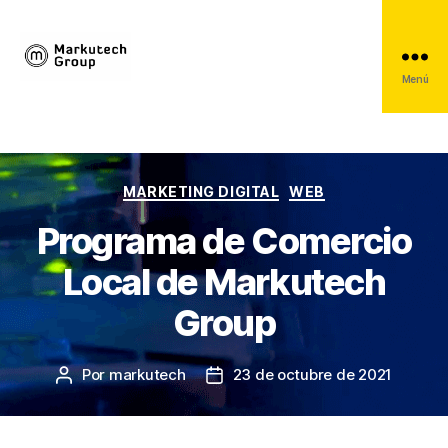
Menú
Markutech
Group
Categorías
MARKETING DIGITAL
WEB
Programa de Comercio
Local de Markutech
Group
Por
markutech
23 de octubre de 2021
Autor
Fecha
de
de
la
la
entrada
entrada