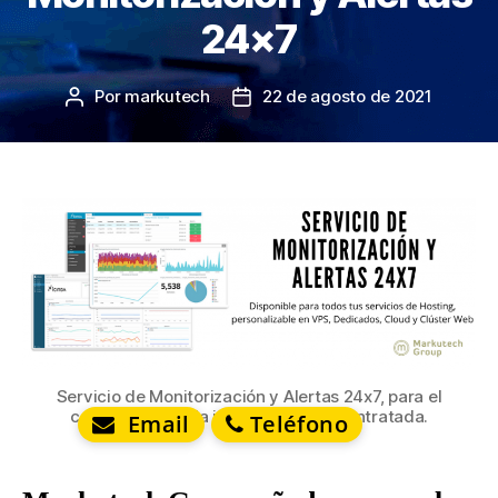
24×7
Por
markutech
22 de agosto de 2021
Autor
Fecha
de
de
la
la
entrada
entrada
Servicio de Monitorización y Alertas 24x7, para el
control total de la infraestructura contratada.
Email
Teléfono